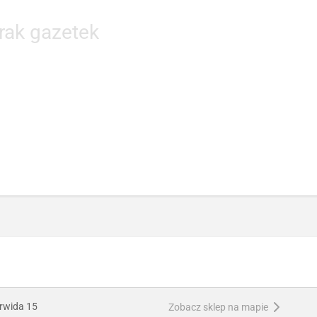
rak gazetek
rwida 15
Zobacz sklep na mapie