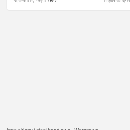
Papiernik by Empik
Łódź
Papiernik by 