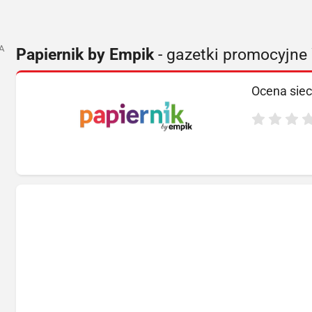
A
Papiernik by Empik
- gazetki promocyjn
Ocena siec