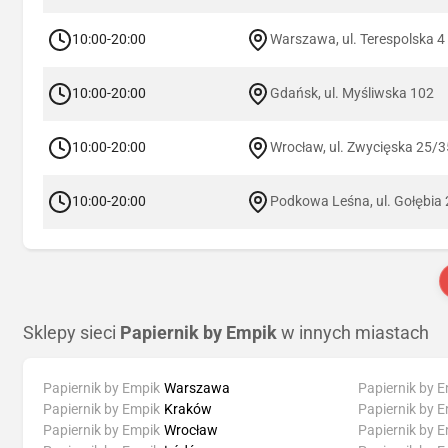
10:00-20:00
Warszawa, ul. Terespolska 4
10:00-20:00
Gdańsk, ul. Myśliwska 102
10:00-20:00
Wrocław, ul. Zwycięska 25/3
10:00-20:00
Podkowa Leśna, ul. Gołębia 
Sklepy sieci
Papiernik by Empik
w innych miastach
Papiernik by Empik
Warszawa
Papiernik by 
Papiernik by Empik
Kraków
Papiernik by 
Papiernik by Empik
Wrocław
Papiernik by 