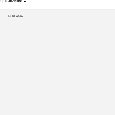
Empik
Józefosław
REKLAMA